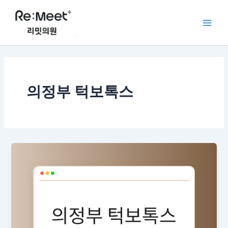
콘
Main
텐
Men
츠
로
건
너
뛰
의정부 턱보톡스
기