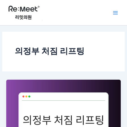
콘
Main
텐
Men
츠
로
건
너
뛰
의정부 처짐 리프팅
기