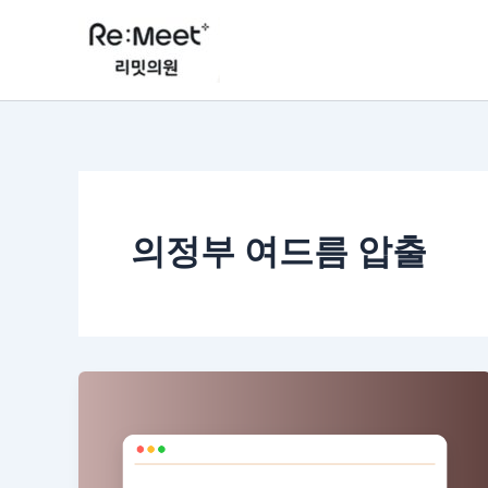
콘
텐
츠
로
건
너
뛰
기
의정부 여드름 압출