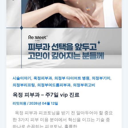
,
,
,
,
시술이야기
옥정피부과
의정부 다이어트 병원
의정부기미
,
,
의정부리프팅
의정부여드름피부과
의정부위고비
옥정 피부과 – 주7일 vip 진료
리밋의원
/
2026년 04월 12일
옥정 피부과 피코토닝을 받기 전 알아두어야 할 중요
한 3가지 피부 미용 분야에서 혁신을 이끄는 기술 중
하나로 손꼽히는 피코토닝. 훌륭한