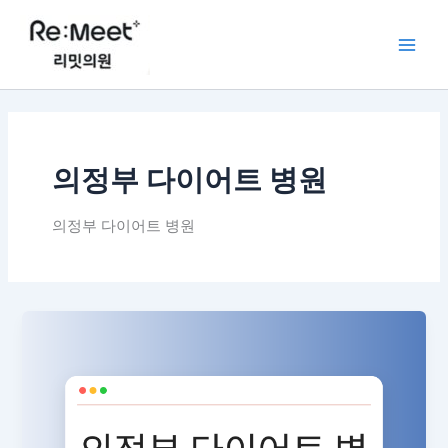
콘
Main
텐
Men
츠
로
건
너
뛰
의정부 다이어트 병원
기
의정부 다이어트 병원