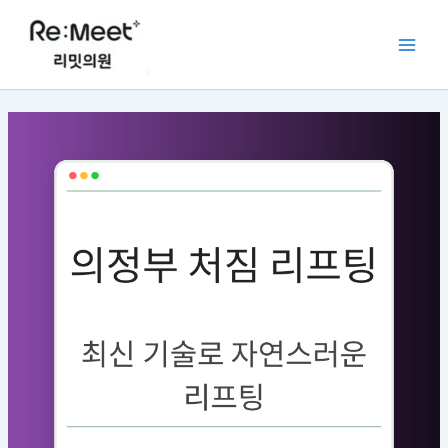
콘
Main
텐
Men
츠
로
건
너
뛰
기