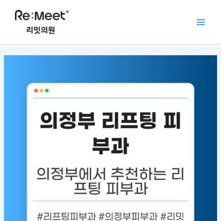
콘
Main
텐
Men
츠
로
건
너
뛰
기