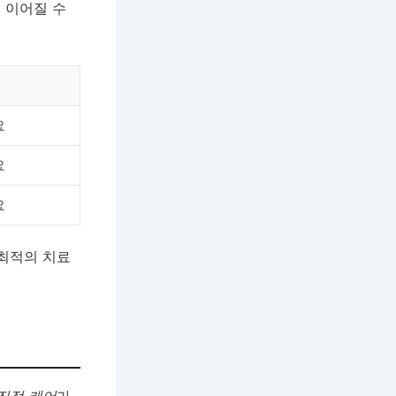
 이어질 수
요
요
요
 최적의 치료