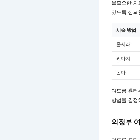
불필요한 치
있도록 신뢰
시술 방법
울쎄라
써마지
온다
여드름 흉터
방법을 결정
의정부 여