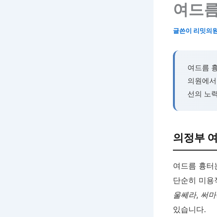
여드름
글쓴이
리밋의
여드름 흉
의원에서
선의 노
의정부 여
여드름 흉터
단순히 미용
울쎄라
,
써마
있습니다.